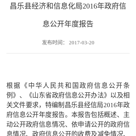
昌乐县经济和信息化局2016年政府信
息公开年度报告
发布时间： 2017-03-20
根据《中华人民共和国政府信息公开条
例》、《山东省政府信息公开办法》
以及相
关文件要求，特编制昌乐县经信局201
6
年政
府信息公开年度报告。
本
报
告包括
概
述、主
动
公
开
政府信息情
况
、依申
请
公
开
的政府信
息情
况
、政府信息公
开
的收
费
及
减
免情
况
、