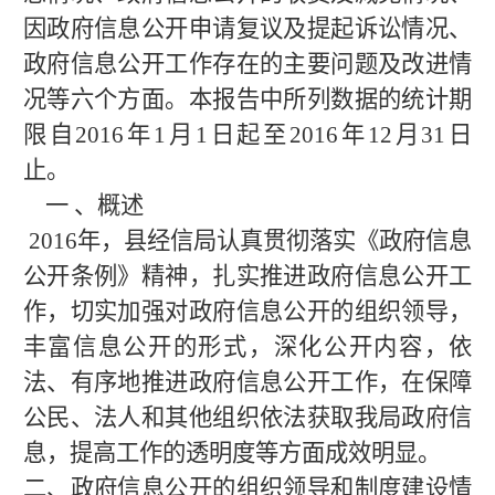
因政府信息公
开
申
请复议
及提起
诉讼
情
况
、
政府信息公
开
工作存在的主要
问题
及改
进
情
况
等六
个
方面。
本报告中所列数据的统计期
限自201
6
年1月1日起至201
6
年12月31日
止。
一 、概述
201
6
年，县经信局认真贯彻落实《政府信息
公开条例》精神，扎实推进政府信息公开工
作，
切实加强对政府信息公开的组织领导，
丰富信息公开的形式，深化公开内容，依
法、有序地推进政府信息公开工作，在保障
公民、法人和其他组织依法获取我局政府信
息，提高工作的透明度等方面成效明显。
二、政府信息公开的组织领导和制度建设情