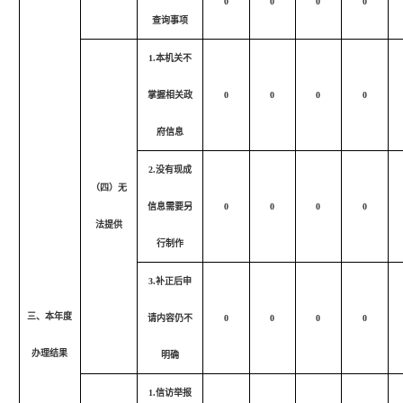
0
0
0
0
查询事项
1.本机关不
掌握相关政
0
0
0
0
府信息
2.没有现成
（四）无
信息需要另
0
0
0
0
法提供
行制作
3.补正后申
三、本年度
请内容仍不
0
0
0
0
办理结果
明确
1.信访举报