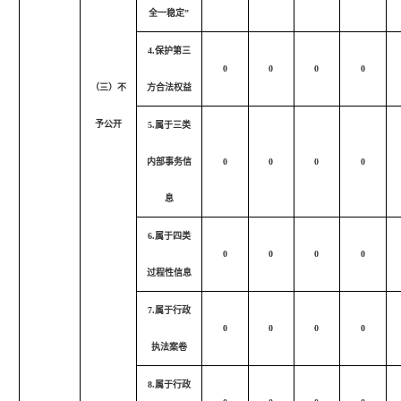
全一稳定”
4.保护第三
0
0
0
0
（三）不
方合法权益
予公开
5.属于三类
内部事务信
0
0
0
0
息
6.属于四类
0
0
0
0
过程性信息
7.属于行政
0
0
0
0
执法案卷
8.属于行政