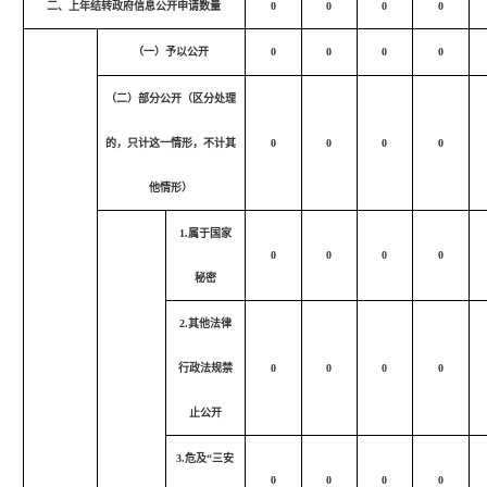
二、上年结转政府信息公开申请数量
0
0
0
0
（一）予以公开
0
0
0
0
（二）部分公开（区分处理
的，只计这一情形，不计其
0
0
0
0
他情形）
1.属于国家
0
0
0
0
秘密
2.其他法律
行政法规禁
0
0
0
0
止公开
3.危及“三安
0
0
0
0