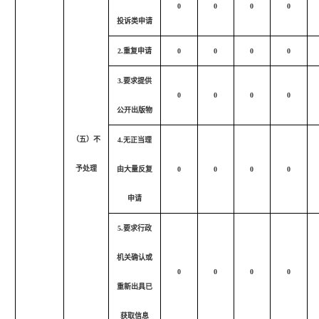
0
0
0
0
投诉类申请
2.重复申请
0
0
0
0
3.要求提供
0
0
0
0
公开出版物
（五）不
4.无正当理
予处理
由大量反复
0
0
0
0
申请
5.要求行政
机关确认或
0
0
0
0
重新出具已
获取信息