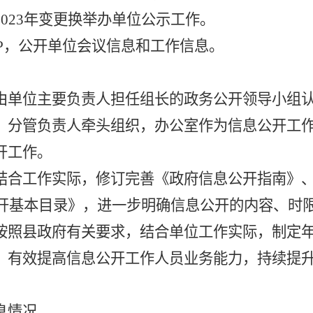
2023年
变更换举办单位公示工作
。
PP，公开单位会议信息和工作信息。
由
单位主要负责人
担任组长的政务公开领导小组
，
分管负责人
牵头组织
，办公室
作
为信息公开工
开工作。
结合工作实际，修订
完善《政府信息公开指南》
公开基本目录》
，进一步明确信息公开的内容、时
按照
县政府
有关要求
，
结合单位工作实际，制定
，
有效提高信息公开
工作人员
业务能力
，
持续提
息情况