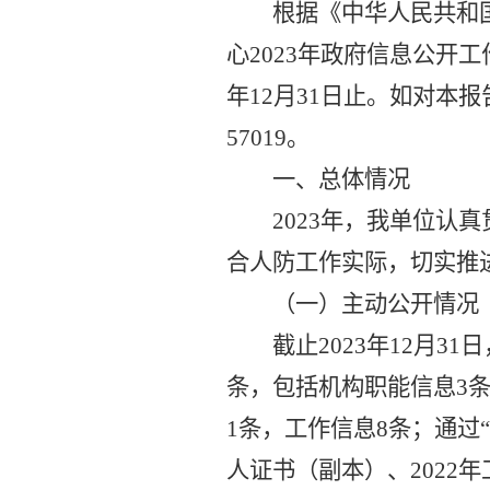
根据《中华人民共和
心
2023年
政府信息公开工
年
12月31日止。如对本报
57019。
一、总体情况
2023年
，我单位认真
合人防工作实际，切实推
（一）主动公开情况
截止
2023年
12月31
条，包括机构职能信息
3
1
条，工作信息
8
条；通过
人证书（副本）、
20
22
年