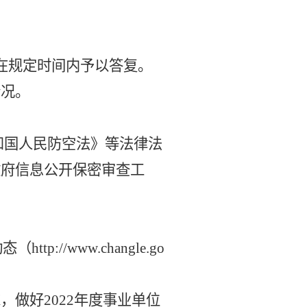
在规定时间内予以答复
。
情况。
和国人民防空法》
等
法律法
政府信息公开保密审查
工
动态
（
http://www.changle.go
求，
做好
20
22
年度事业单位