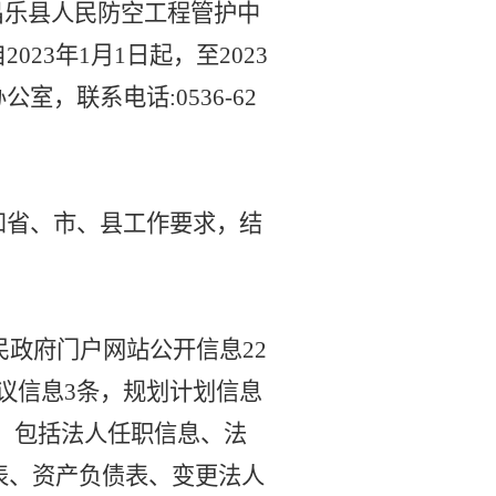
昌乐县人民防空工程管护中
自
2023年
1月1日起，至
2023
，联系电话:0536-62
和省、市、县
工作
要求，
结
民政府门户网站公开信息
22
议信息3条，
规划计划
信息
，包括法人任职信息、法
表、资产负债表
、变更法人