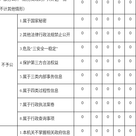
0
0
0
0
0
不计其他情形）
0
0
0
0
0
1.属于国家秘密
0
0
0
0
0
2.其他法律行政法规禁止公开
0
0
0
0
0
3.危及“三安全一稳定”
0
0
0
0
0
4.保护第三方合法权益
）不予公
0
0
0
0
0
5.属于三类内部事务信息
0
0
0
0
0
6.属于四类过程性信息
0
0
0
0
0
7.属于行政执法案卷
0
0
0
0
0
8.属于行政查询事项
0
0
0
0
0
1.本机关不掌握相关政府信息