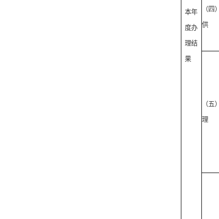
（四
本年
供
度办
理结
果
（五
理