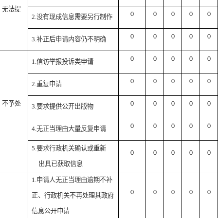
）无法提
0
0
0
0
0
2.没有现成信息需要另行制作
0
0
0
0
0
3.补正后申请内容仍不明确
0
0
0
0
0
1.信访举报投诉类申请
0
0
0
0
0
2.重复申请
）不予处
0
0
0
0
0
3.要求提供公开出版物
0
0
0
0
0
4.无正当理由大量反复申请
5.要求行政机关确认或重新
0
0
0
0
0
出具已获取信息
1.申请人无正当理由逾期不补
0
0
0
0
0
正、行政机关不再处理其政府
信息公开申请