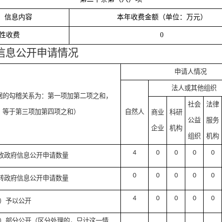
信息内容
本年收费金额（单位：万元）
性收费
0
信息公开申请情况
申请人情况
法人或其他组织
据的勾稽关系为：第一项加第二项之和，
社会
法律
等于第三项加第四项之和）
自然人
商业
科研
公益
服务
企业
机构
组织
机构
4
0
0
0
0
收政府信息公开申请数量
0
0
0
0
0
转政府信息公开申请数量
4
0
0
0
0
）予以公开
）部分公开（区分处理的，只计这一情