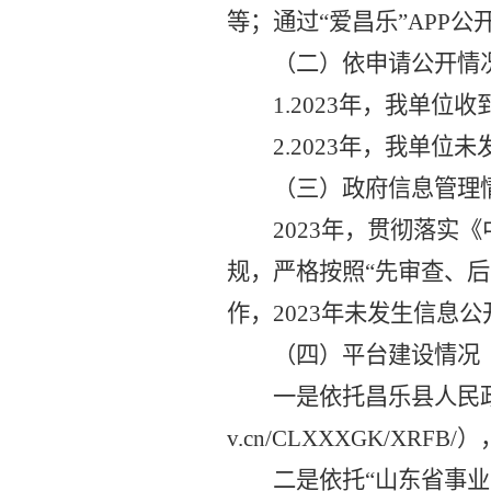
等
；通过
“爱昌乐”
APP公
（二）依申请公开情
1.
2023年
，我单位收
2.
2023年
，我单位未
（三）政府信息管理
2023年，
贯彻落实
《
规
，
严格
按照
“先审查、后
作
，
2023年未发生信息
（四）平台建设情况
一是依托昌乐县人民
v.cn/CLXXXGK/XR
二是依托
“山东省事