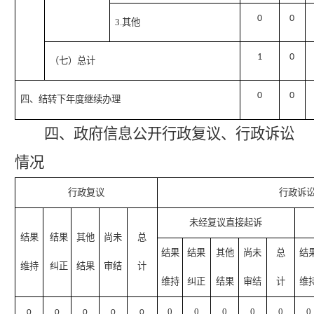
0
0
3.其他
1
0
（七）总计
0
0
四、结转下年度继续办理
四、政府信息公开行政复议、行政诉讼
情况
行政复议
行政诉
未经复议直接起诉
结果
结果
其他
尚未
总
结果
结果
其他
尚未
总
结
维持
纠正
结果
审结
计
维持
纠正
结果
审结
计
维
0
0
0
0
0
0
0
0
0
0
0