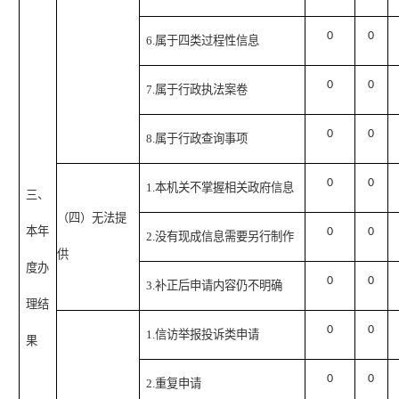
0
0
6.属于四类过程性信息
0
0
7.属于行政执法案卷
0
0
8.属于行政查询事项
0
0
1.本机关不掌握相关政府信息
三、
（四）无法提
本年
0
0
2.没有现成信息需要另行制作
供
度办
0
0
3.补正后申请内容仍不明确
理结
0
0
1.信访举报投诉类申请
果
0
0
2.重复申请