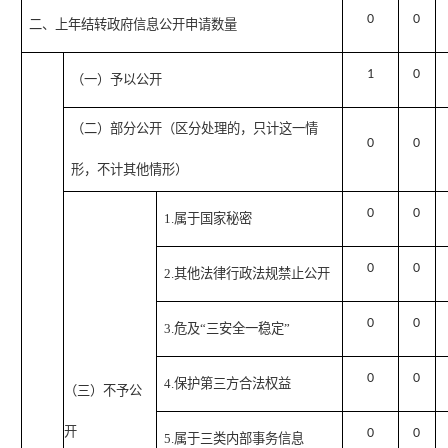
0
0
二、上年结转政府信息公开申请数量
1
0
（一）予以公开
（二）部分公开（区分处理的，只计这一情
0
0
形，不计其他情形）
0
0
1.属于国家秘密
0
0
2.其他法律行政法规禁止公开
0
0
3.危及“三安全一稳定”
0
0
4.保护第三方合法权益
（三）不予公
开
0
0
5.属于三类内部事务信息