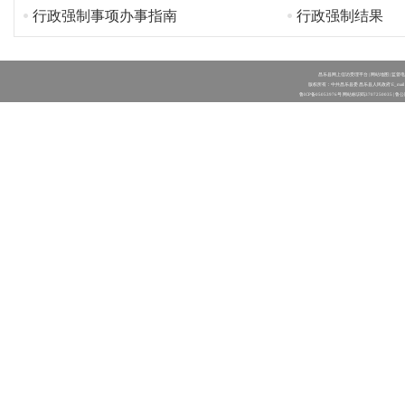
行政强制事项办事指南
行政强制结果
昌乐县网上信访受理平台
|
网站地图
| 监督电
版权所有：中共昌乐县委 昌乐县人民政府 E_mail：clwl
鲁ICP备05053976号
网站标识码3707250035 |
鲁公网