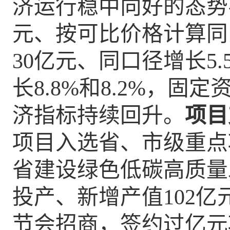
济运行稳中向好的态势
元
、按可比价格计算同
30
亿元、同口径增长
5.
长
8.8
%
和
8.2
%
，
固
定
济指标持续回升。
项目
项目入选省、市级重点
省建设
绿色低碳
高质量
投产、新增产值
102
节会招商，签约过亿元