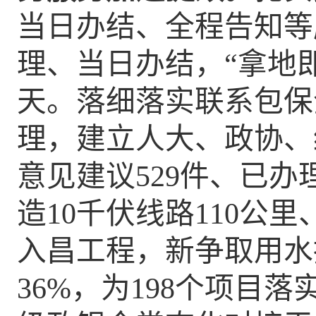
当日办结、全程告知等
理、当日办结，
“拿地即
天
。落细落实联系包保
理，建立人大、政协、
意见建议
529
件、已办
造
10千伏线路1
10
公里
入昌工程
，
新争取用水
36%
，
为
19
8
个项目落