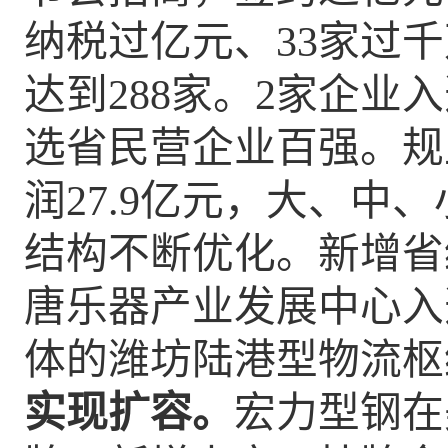
纳税
过亿元、
33家过
达到
2
88
家。
2家企业
选省民营企业百强。规
润
2
7.9
亿元
，
大、中、
结构不断优化。新增省
唐乐器产业发展中心入
体的潍坊陆港型物流枢
实现扩容。
宏力
型钢
在