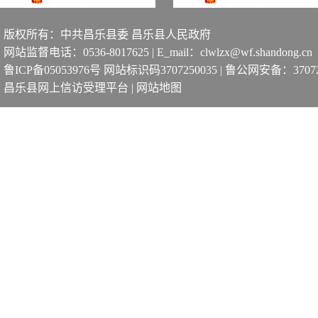
版权所有：中共昌乐县委 昌乐县人民政府
网站监督电话：0536-8017625 | E_mail：clwlzx@wf.shandong.cn
鲁ICP备05053976号 网站标识码3707250035
|
鲁公网安备：370725
昌乐县网上信访受理平台
|
网站地图