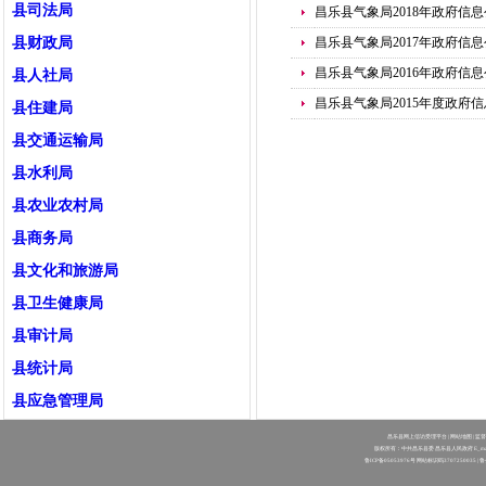
县司法局
昌乐县气象局2018年政府信
县财政局
昌乐县气象局2017年政府信
昌乐县气象局2016年政府信
县人社局
昌乐县气象局2015年度政府
县住建局
县交通运输局
县水利局
县农业农村局
县商务局
县文化和旅游局
县卫生健康局
县审计局
县统计局
县应急管理局
市生态环境局昌乐分局
昌乐县网上信访受理平台
|
网站地图
| 监
版权所有：中共昌乐县委 昌乐县人民政府 E_mail：clw
鲁ICP备05053976号
网站标识码3707250035 |
鲁
县信访局