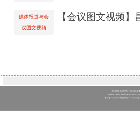
【会议图文视频】
媒体报道与会
议图文视频
昌乐县网上信访受理平台
|
网站地图
| 监
版权所有：中共昌乐县委 昌乐县人民政府 E_mail：clw
鲁ICP备05053976号
网站标识码3707250035 |
鲁